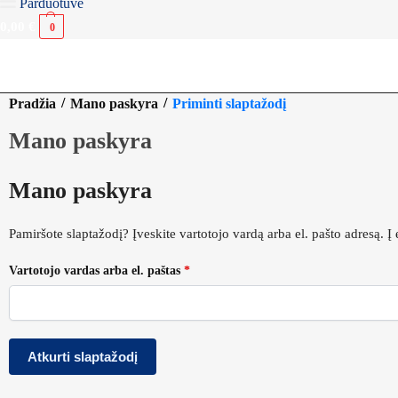
Parduotuvė
0,00
€
0
/
/
Pradžia
Mano paskyra
Priminti slaptažodį
Mano paskyra
Mano paskyra
Pamiršote slaptažodį? Įveskite vartotojo vardą arba el. pašto adresą. Į
Vartotojo vardas arba el. paštas
*
Atkurti slaptažodį