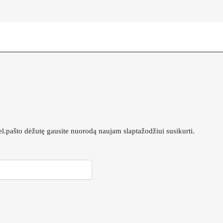
 el.pašto dėžutę gausite nuorodą naujam slaptažodžiui susikurti.