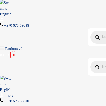
+370 675 53088
Parduotuvė
0,00
€
0
Paskyra
+370 675 53088