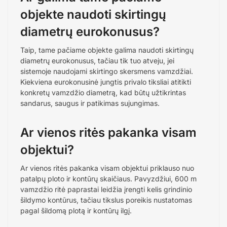
objekte naudoti skirtingų
diametrų eurokonusus?
Taip, tame pačiame objekte galima naudoti skirtingų
diametrų eurokonusus, tačiau tik tuo atveju, jei
sistemoje naudojami skirtingo skersmens vamzdžiai.
Kiekviena eurokonusinė jungtis privalo tiksliai atitikti
konkretų vamzdžio diametrą, kad būtų užtikrintas
sandarus, saugus ir patikimas sujungimas.
Ar vienos ritės pakanka visam
objektui?
Ar vienos ritės pakanka visam objektui priklauso nuo
patalpų ploto ir kontūrų skaičiaus. Pavyzdžiui, 600 m
vamzdžio ritė paprastai leidžia įrengti kelis grindinio
šildymo kontūrus, tačiau tikslus poreikis nustatomas
pagal šildomą plotą ir kontūrų ilgį.