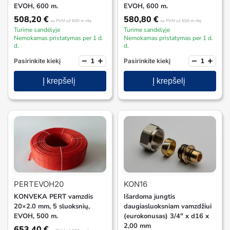
EVOH, 600 m.
EVOH, 600 m.
508,20
€
580,80
€
su PVM
už 600 m ritę
su PVM
už 600 m ritę
Turime sandėlyje
Turime sandėlyje
Nemokamas pristatymas per 1 d.
Nemokamas pristatymas per 1 d.
d.
d.
−
+
−
+
Pasirinkite kiekį
Pasirinkite kiekį
Į krepšelį
Į krepšelį
PERTEVOH20
KON16
KONVEKA PERT vamzdis
Išardoma jungtis
20×2.0 mm, 5 sluoksnių,
daugiasluoksniam vamzdžiui
EVOH, 500 m.
(eurokonusas) 3/4″ x d16 x
2,00 mm
653,40
€