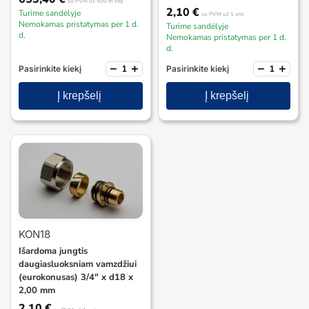
su PVM
už 500 m ritę
2,10
€
Turime sandėlyje
su PVM
už 1 vnt.
Nemokamas pristatymas per 1 d.
Turime sandėlyje
d.
Nemokamas pristatymas per 1 d.
d.
−
+
−
+
Pasirinkite kiekį
Pasirinkite kiekį
Į krepšelį
Į krepšelį
KON18
Išardoma jungtis
daugiasluoksniam vamzdžiui
(eurokonusas) 3/4″ x d18 x
2,00 mm
2,10
€