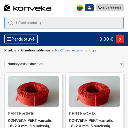
+370 675 53088
0,00
€
Parduotuvė
0
/
/
Pradžia
Grindinis šildymas
PERT vamzdžiai ir jungtys
PERTEVOH16
PERTEVOH18
KONVEKA PERT vamzdis
KONVEKA PERT vamzdis
16×2.0 mm, 5 sluoksnių,
18×2.0 mm, 5 sluoksnių,