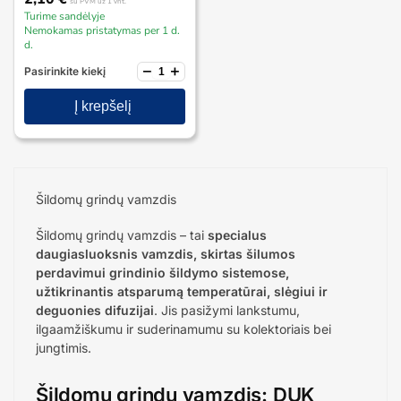
su PVM
už 1 vnt.
Turime sandėlyje
Nemokamas pristatymas per 1 d.
d.
−
+
Pasirinkite kiekį
Į krepšelį
Šildomų grindų vamzdis
Šildomų grindų vamzdis – tai
specialus
daugiasluoksnis vamzdis, skirtas šilumos
perdavimui grindinio šildymo sistemose,
užtikrinantis atsparumą temperatūrai, slėgiui ir
deguonies difuzijai
. Jis pasižymi lankstumu,
ilgaamžiškumu ir suderinamumu su kolektoriais bei
jungtimis.
Šildomų grindų vamzdis: DUK