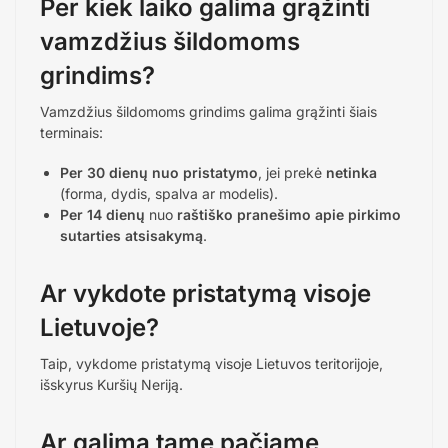
Per kiek laiko galima grąžinti
vamzdžius šildomoms
grindims?
Vamzdžius šildomoms grindims galima grąžinti šiais
terminais:
Per 30 dienų nuo pristatymo
, jei prekė
netinka
(forma, dydis, spalva ar modelis).
Per 14 dienų
nuo
raštiško pranešimo apie pirkimo
sutarties atsisakymą
.
Ar vykdote pristatymą visoje
Lietuvoje?
Taip, vykdome pristatymą visoje Lietuvos teritorijoje,
išskyrus Kuršių Neriją.
Ar galima tame pačiame