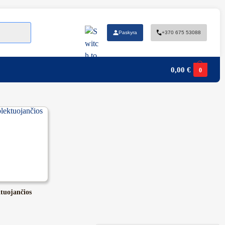
Paskyra
+370 675 53088
0,00
€
0
tuojančios