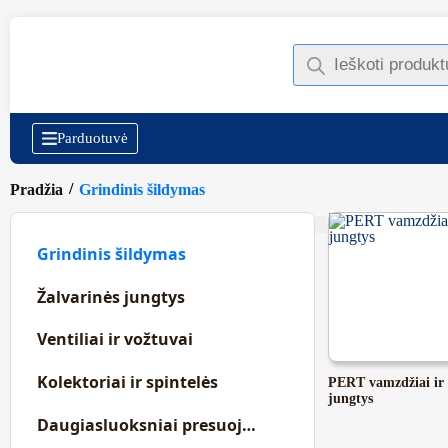
Parduotuvė
/
Pradžia
Grindinis šildymas
Grindinis šildymas
Žalvarinės jungtys
Ventiliai ir vožtuvai
Kolektoriai ir spintelės
PERT vamzdžiai ir
jungtys
Daugiasluoksniai presuojami vamzdžiai ir jungtys