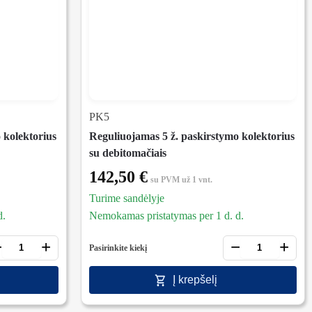
PK5
 kolektorius
Reguliuojamas 5 ž. paskirstymo kolektorius
su debitomačiais
142,50
€
su PVM
už 1 vnt.
Turime sandėlyje
d.
Nemokamas pristatymas per 1 d. d.
−
+
−
+
Pasirinkite kiekį
Į krepšelį