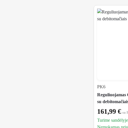
PK6
Reguliuojamas 6
su debitomačiai
161,99
€
su
Turime sandėlyje
Nemokamas prista