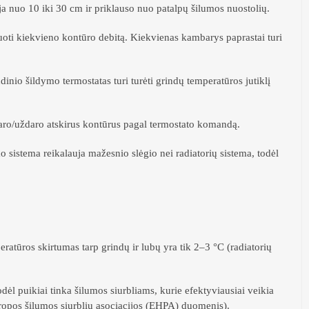
 nuo 10 iki 30 cm ir priklauso nuo patalpų šilumos nuostolių.
suoti kiekvieno kontūro debitą. Kiekvienas kambarys paprastai turi
dinio šildymo termostatas turi turėti grindų temperatūros jutiklį
daro/uždaro atskirus kontūrus pagal termostato komandą.
o sistema reikalauja mažesnio slėgio nei radiatorių sistema, todėl
ratūros skirtumas tarp grindų ir lubų yra tik 2–3 °C (radiatorių
ėl puikiai tinka šilumos siurbliams, kurie efektyviausiai veikia
ropos šilumos siurblių asociacijos (EHPA) duomenis).