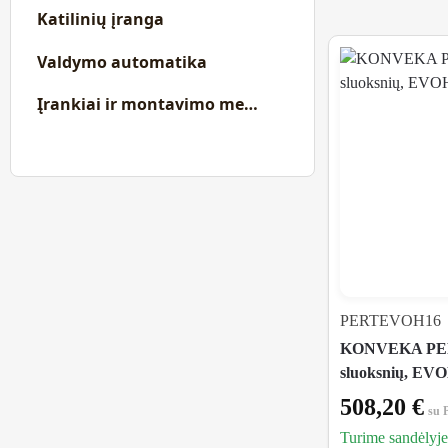
Katilinių įranga
Valdymo automatika
Įrankiai ir montavimo medžiagos
PERTEVOH16
KONVEKA PERT
sluoksnių, EVO
508,20
€
su
Turime sandėlyje