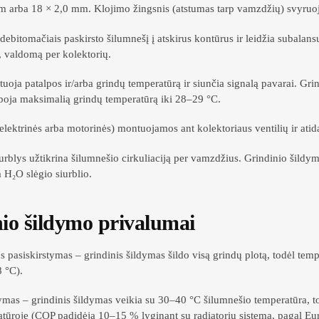
m arba 18 × 2,0 mm. Klojimo žingsnis (atstumas tarp vamzdžių) svyruoja
debitomačiais paskirsto šilumnešį į atskirus kontūrus ir leidžia subalan
, valdomą per kolektorių.
uoja patalpos ir/arba grindų temperatūrą ir siunčia signalą pavarai. Grin
iboja maksimalią grindų temperatūrą iki 28–29 °C.
elektrinės arba motorinės) montuojamos ant kolektoriaus ventilių ir ati
iurblys užtikrina šilumnešio cirkuliaciją per vamzdžius. Grindinio šildym
H₂O slėgio siurblio.
io šildymo privalumai
 pasiskirstymas – grindinis šildymas šildo visą grindų plotą, todėl tempe
8 °C).
mas – grindinis šildymas veikia su 30–40 °C šilumnešio temperatūra, tod
tūroje (COP padidėja 10–15 % lyginant su radiatorių sistema, pagal Eu