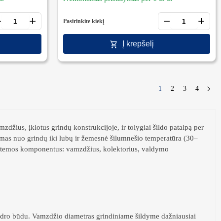
−
+
−
+
Pasirinkite kiekį
Į krepšelį
1
2
3
4
→
džius, įklotus grindų konstrukcijoje, ir tolygiai šildo patalpą per
ymas nuo grindų iki lubų ir žemesnė šilumnešio temperatūra (30–
 sistemos komponentus: vamzdžius, kolektorius, valdymo
ndro būdu. Vamzdžio diametras grindiniame šildyme dažniausiai