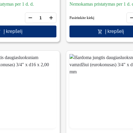
tymas per 1 d. d.
Nemokamas pristatymas per 1 d. 
−
+
Pasirinkite kiekį
Į krepšelį
Į krepšelį