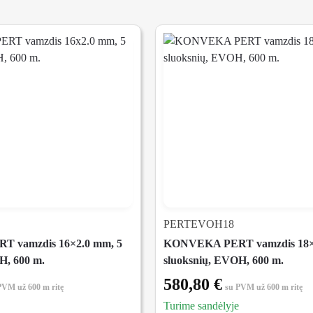
PERTEVOH18
 vamzdis 16×2.0 mm, 5
KONVEKA PERT vamzdis 18×
H, 600 m.
sluoksnių, EVOH, 600 m.
580,80
€
 PVM
už 600 m ritę
su PVM
už 600 m ritę
Turime sandėlyje