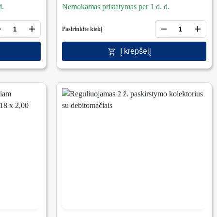
d.
Nemokamas pristatymas per 1 d. d.
−
+
−
+
Pasirinkite kiekį
Į krepšelį