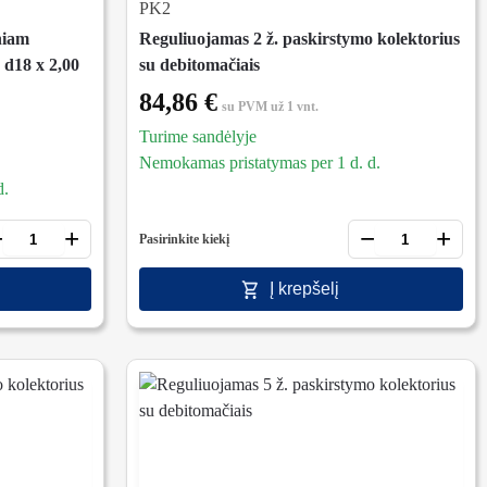
PK2
niam
Reguliuojamas 2 ž. paskirstymo kolektorius
 d18 x 2,00
su debitomačiais
84,86
€
su PVM
už 1 vnt.
Turime sandėlyje
Nemokamas pristatymas per 1 d. d.
d.
−
+
−
+
Pasirinkite kiekį
Į krepšelį