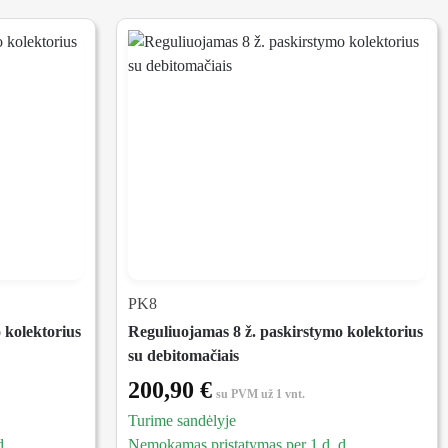
PK8
 kolektorius
Reguliuojamas 8 ž. paskirstymo kolektorius
su debitomačiais
200,90
€
su PVM
už 1 vnt.
Turime sandėlyje
d.
Nemokamas pristatymas per 1 d. d.