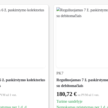
PK7
 ž. paskirstymo kolektorius
Reguliuojamas 7 ž. paskirstymo
s
su debitomačiais
180,72
€
 PVM
už 1 vnt.
su PVM
už 1 vnt.
Turime sandėlyje
tymas per 1 d. d.
Nemokamas pristatymas per 1 d. 