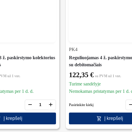
PK4
 ž. paskirstymo kolektorius
Reguliuojamas 4 ž. paskirstymo
s
su debitomačiais
122,35
€
 PVM
už 1 vnt.
su PVM
už 1 vnt.
Turime sandėlyje
tymas per 1 d. d.
Nemokamas pristatymas per 1 d. 
−
+
Pasirinkite kiekį
Į krepšelį
Į krepšelį