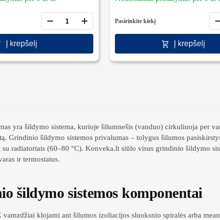
−
+
Pasirinkite kiekį
Į krepšelį
Į krepšelį
mas yra šildymo sistema, kurioje šilumnešis (vanduo) cirkuliuoja per vamz
otą. Grindinio šildymo sistemos privalumas – tolygus šilumos pasiskirst
t su radiatoriais (60–80 °C). Konveka.lt siūlo visus grindinio šildymo
aras ir termostatus.
io šildymo sistemos komponentai
vamzdžiai klojami ant šilumos izoliacijos sluoksnio spiralės arba mea