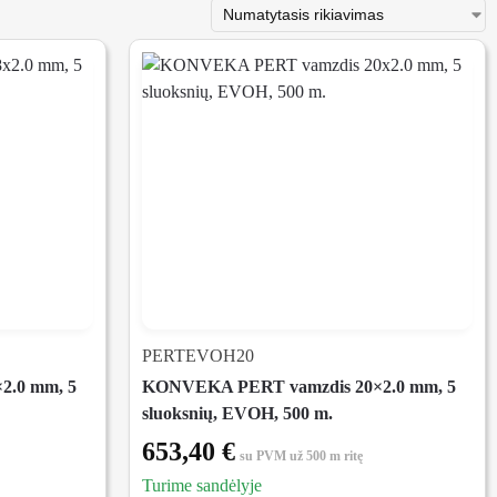
PERTEVOH20
2.0 mm, 5
KONVEKA PERT vamzdis 20×2.0 mm, 5
sluoksnių, EVOH, 500 m.
653,40
€
su PVM
už 500 m ritę
Turime sandėlyje