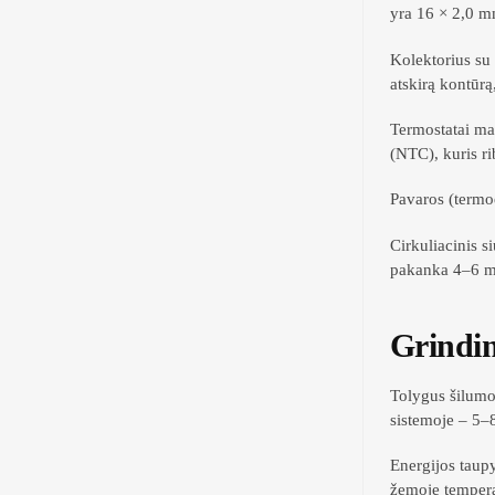
yra 16 × 2,0 m
Kolektorius su 
atskirą kontūrą
Termostatai mat
(NTC), kuris r
Pavaros (termo
Cirkuliacinis s
pakanka 4–6 m 
Grindin
Tolygus šilumos
sistemoje – 5–
Energijos taupy
žemoje tempera