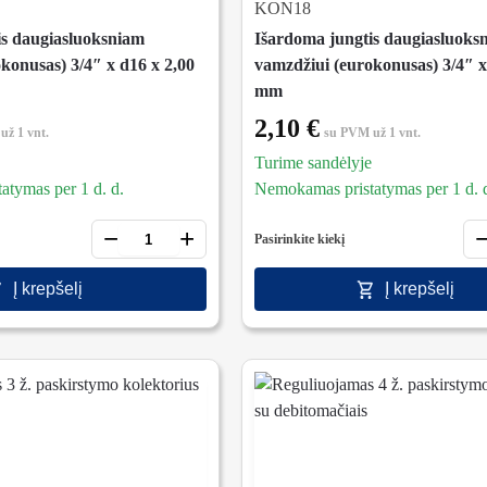
KON18
is daugiasluoksniam
Išardoma jungtis daugiasluoks
konusas) 3/4″ x d16 x 2,00
vamzdžiui (eurokonusas) 3/4″ x
mm
2,10
€
už 1 vnt.
su PVM
už 1 vnt.
Turime sandėlyje
tymas per 1 d. d.
Nemokamas pristatymas per 1 d. 
−
+
Pasirinkite kiekį
Į krepšelį
Į krepšelį