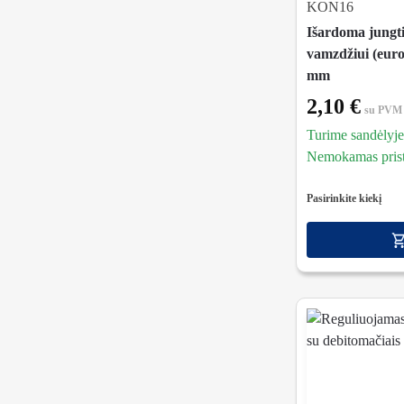
KON16
Išardoma jungt
vamzdžiui (euro
mm
2,10
€
su PVM
Turime sandėlyje
Nemokamas prista
Pasirinkite kiekį