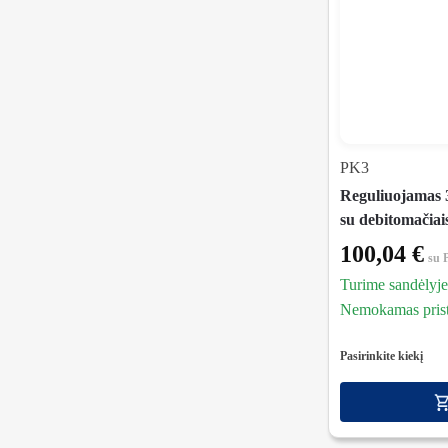
PK3
Reguliuojamas 3
su debitomačiai
100,04
€
su
Turime sandėlyje
Nemokamas prista
Pasirinkite kiekį