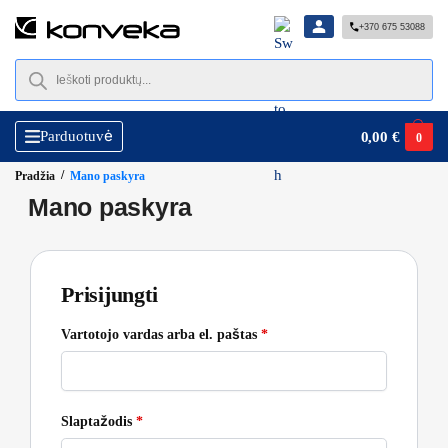
+370 675 53088
Parduotuvė
0,00
€
0
/
Pradžia
Mano paskyra
Mano paskyra
Prisijungti
Vartotojo vardas arba el. paštas
*
Slaptažodis
*