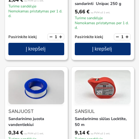
2,64
€
su PVM
už 1 vnt.
sandarinti Unipac 250 g
Turime sandėlyje
5,66
€
Nemokamas pristatymas per 1 d.
su PVM
už 1 vnt.
d.
Turime sandėlyje
Nemokamas pristatymas per 1 d.
d.
−
+
−
+
Pasirinkite kiekį
Pasirinkite kiekį
Į krepšelį
Į krepšelį
SANJUOST
SANSIUL
Sandarinimo juosta
Sandarinimo siūlas Locktite,
vandentiekiui
50 m
0,34
€
9,14
€
su PVM
už 1 vnt.
su PVM
už 1 vnt.