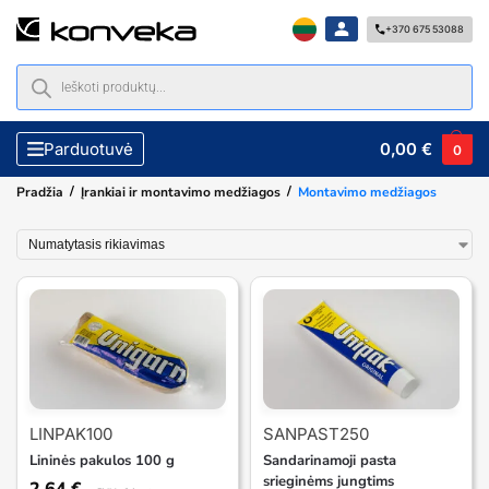
+370 675 53088
0,00
€
Parduotuvė
0
/
/
Pradžia
Įrankiai ir montavimo medžiagos
Montavimo medžiagos
LINPAK100
SANPAST250
Lininės pakulos 100 g
Sandarinamoji pasta
srieginėms jungtims