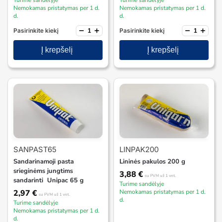
Turime sandėlyje
Turime sandėlyje
Nemokamas pristatymas per 1 d.
Nemokamas pristatymas per 1 d.
d.
d.
−
+
−
+
Pasirinkite kiekį
Pasirinkite kiekį
Į krepšelį
Į krepšelį
SANPAST65
LINPAK200
Sandarinamoji pasta
Lininės pakulos 200 g
srieginėms jungtims
3,88
€
su PVM
už 1 vnt.
sandarinti Unipac 65 g
Turime sandėlyje
2,97
€
Nemokamas pristatymas per 1 d.
su PVM
už 1 vnt.
d.
Turime sandėlyje
Nemokamas pristatymas per 1 d.
d.