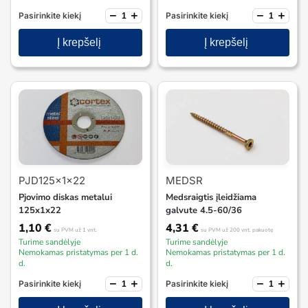
−
+
−
+
Pasirinkite kiekį
Pasirinkite kiekį
Į krepšelį
Į krepšelį
PJD125x1x22
MEDSR
Pjovimo diskas metalui
Medsraigtis įleidžiama
125x1x22
galvute 4.5-60/36
1,10
€
4,31
€
su PVM
už 1 vnt.
su PVM
už 200 vnt. pakuotę
Turime sandėlyje
Turime sandėlyje
Nemokamas pristatymas per 1 d.
Nemokamas pristatymas per 1 d.
d.
d.
−
+
−
+
Pasirinkite kiekį
Pasirinkite kiekį