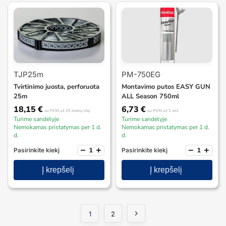
TJP25m
PM-750EG
Tvirtinimo juosta, perforuota
Montavimo putos EASY GUN
25m
ALL Season 750ml
18,15
€
6,73
€
su PVM
už 25 metrų ritę
su PVM
už 1 vnt.
Turime sandėlyje
Turime sandėlyje
Nemokamas pristatymas per 1 d.
Nemokamas pristatymas per 1 d.
d.
d.
−
+
−
+
Pasirinkite kiekį
Pasirinkite kiekį
Į krepšelį
Į krepšelį
1
2