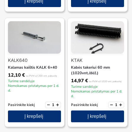
Į krepšelį
Į krepšelį
KALK640
KTAK
Kalamas kaištis KALK 6×40
Kabės takeriui 60 mm
(1020vnt./dėž.)
12,10
€
su PVM
už 200 vnt. pakuotę
14,97
€
Turime sandėlyje
su PVM
už 1020 vnt. pakuotę
Nemokamas pristatymas per 1 d.
Turime sandėlyje
d.
Nemokamas pristatymas per 1 d.
d.
−
+
−
+
Pasirinkite kiekį
Pasirinkite kiekį
Į krepšelį
Į krepšelį