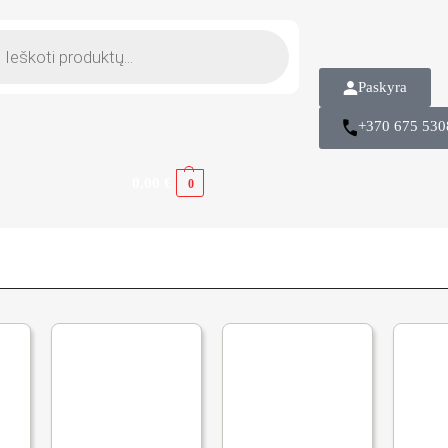
Paskyra
+370 675 530
0,00
€
0