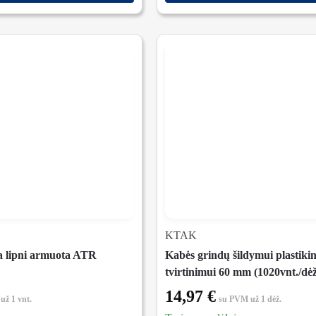
KTAK
a lipni armuota ATR
Kabės grindų šildymui plastiki
tvirtinimui 60 mm (1020vnt./dėž
14,97
€
už 1 vnt.
su PVM
už 1 dėž.