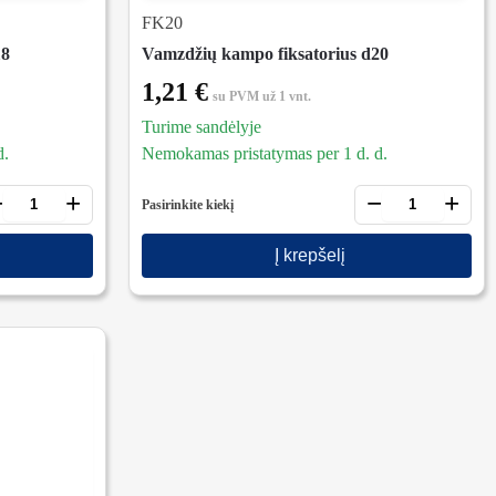
FK20
18
Vamzdžių kampo fiksatorius d20
1,21
€
su PVM
už 1 vnt.
Turime sandėlyje
d.
Nemokamas pristatymas per 1 d. d.
−
+
−
+
Pasirinkite kiekį
Į krepšelį