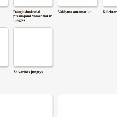
Daugiasluoksniai
Valdymo automatika
Kolektori
presuojami vamzdžiai ir
jungtys
Žalvarinės jungtys