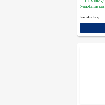
Turime sandėlyje
Nemokamas prista
Pasirinkite kiekį