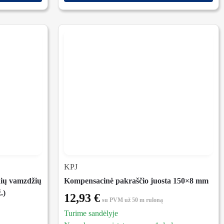
KPJ
nių vamzdžių
Kompensacinė pakraščio juosta 150×8 mm
.)
12,93
€
su PVM
už 50 m ruloną
Turime sandėlyje