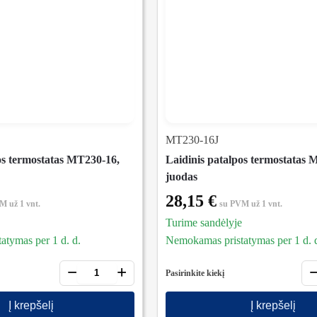
MT230-16J
os termostatas MT230-16,
Laidinis patalpos termostatas 
juodas
28,15
€
VM
už 1 vnt.
su PVM
už 1 vnt.
Turime sandėlyje
tymas per 1 d. d.
Nemokamas pristatymas per 1 d. 
−
+
Pasirinkite kiekį
Į krepšelį
Į krepšelį