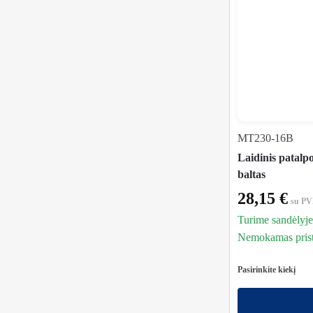
MT230-16B
Laidinis patalp
baltas
28,15
€
su P
Turime sandėlyje
Nemokamas prista
Pasirinkite kiekį