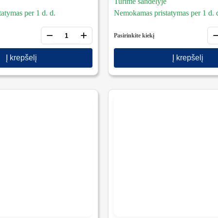
Turime sandėlyje
tymas per 1 d. d.
Nemokamas pristatymas per 1 d. 
−
+
Pasirinkite kiekį
Į krepšelį
Į krepšelį