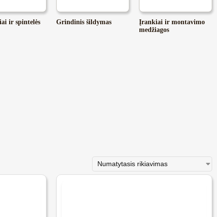
ai ir spintelės
Grindinis šildymas
Įrankiai ir montavimo
medžiagos