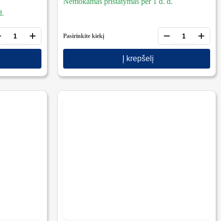
Nemokamas pristatymas per 1 d. d.
d.
−
+
−
+
Pasirinkite kiekį
Į krepšelį