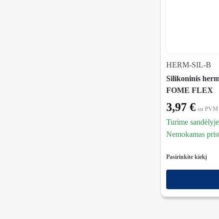
HERM-SIL-B
Silikoninis herm
FOME FLEX
3,97
€
su PVM
Turime sandėlyje
Nemokamas prista
Pasirinkite kiekį