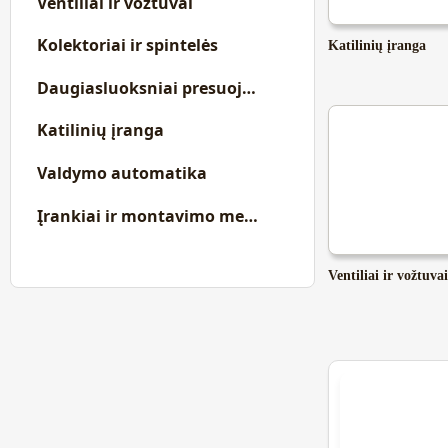
Ventiliai ir vožtuvai
Kolektoriai ir spintelės
Katilinių įranga
Daugiasluoksniai presuojami vamzdžiai ir jungtys
Katilinių įranga
Valdymo automatika
Įrankiai ir montavimo medžiagos
Ventiliai ir vožtuvai