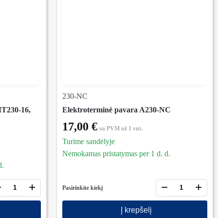
230-NC
MT230-16,
Elektroterminė pavara A230-NC
17,00
€
su PVM
už 1 vnt.
Turime sandėlyje
Nemokamas pristatymas per 1 d. d.
d.
−
+
−
+
Pasirinkite kiekį
Į krepšelį