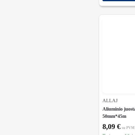
ALLAJ
Aliuminio juost
50mm*45m
8,09
€
su PVM