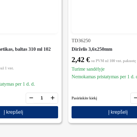
TD36250
etikas, baltas 310 ml 102
Dirželis 3,6x250mm
2,42
€
su PVM
už 100 vnt. pakuotę
už 1 vnt.
Turime sandėlyje
Nemokamas pristatymas per 1 d. 
tymas per 1 d. d.
−
+
Pasirinkite kiekį
Į krepšelį
Į krepšelį