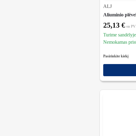
ALJ
Aliuminio plėve
25,13
€
su P
Turime sandėlyje
Nemokamas prista
Pasirinkite kiekį