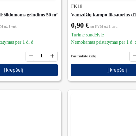
FK18
lė šildomoms grindims 50 m²
Vamzdžių kampo fiksatorius d
0,90
€
VM
už 1 vnt.
su PVM
už 1 vnt.
Turime sandėlyje
tymas per 1 d. d.
Nemokamas pristatymas per 1 d. 
−
+
Pasirinkite kiekį
Į krepšelį
Į krepšelį