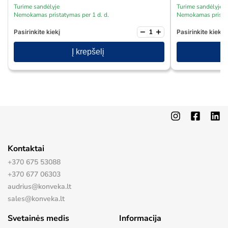
Turime sandėlyje
Turime sandėlyje
Nemokamas pristatymas per 1 d. d.
Nemokamas pristat
−
+
Pasirinkite kiekį
Pasirinkite kiekį
Į krepšelį
Kontaktai
+370 675 53088
+370 677 06303
audrius@konveka.lt
sales@konveka.lt
Svetainės medis
Informacija