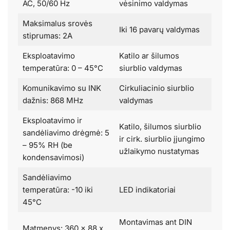
AC, 50/60 Hz
vėsinimo valdymas
Maksimalus srovės
Iki 16 pavarų valdymas
stiprumas: 2A
Eksploatavimo
Katilo ar šilumos
temperatūra: 0 – 45°C
siurblio valdymas
Komunikavimo su INK
Cirkuliacinio siurblio
dažnis: 868 MHz
valdymas
Eksploatavimo ir
Katilo, šilumos siurblio
sandėliavimo drėgmė: 5
ir cirk. siurblio įjungimo
– 95% RH (be
užlaikymo nustatymas
kondensavimosi)
Sandėliavimo
temperatūra: -10 iki
LED indikatoriai
45°C
Montavimas ant DIN
Matmenys: 360 x 88 x