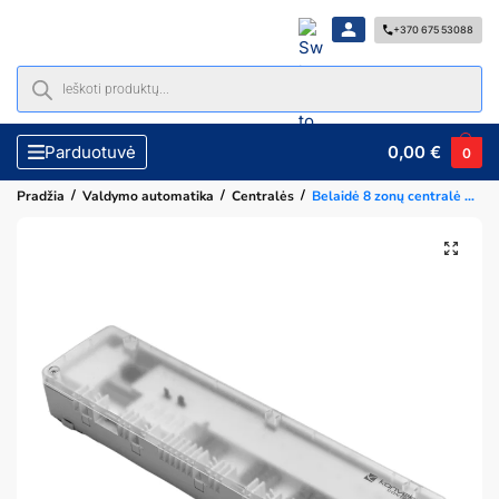
+370 675 53088
0,00
€
Parduotuvė
0
/
/
/
Pradžia
Valdymo automatika
Centralės
Belaidė 8 zonų centralė Konveka INK-C