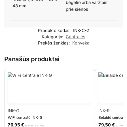
bėgelio arba varžtais
48 mm
prie sienos
Produkto kodas:
INK-C-2
Kategorija:
Centralės
Prekės ženklas:
Konveka
Panašūs produktai
INK-G
INK-R
WiFi centralė INK-G
Belaidė central
76,95
€
79,50
€
su PVM
už 1 vnt.
su PVM
u