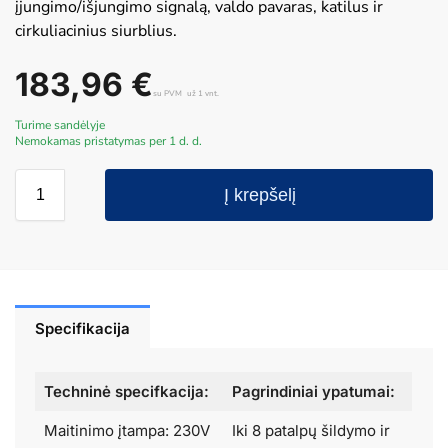
įjungimo/išjungimo signalą, valdo pavaras, katilus ir
cirkuliacinius siurblius.
183,96
€
su PVM
už 1 vnt.
Turime sandėlyje
Nemokamas pristatymas per 1 d. d.
Į krepšelį
Specifikacija
Techninė specifkacija:
Pagrindiniai ypatumai:
Maitinimo įtampa: 230V
Iki 8 patalpų šildymo ir