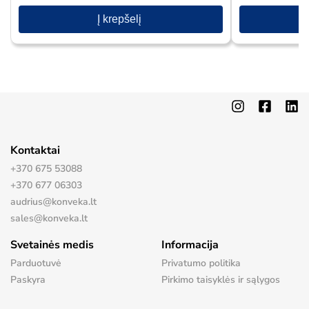
Į krepšelį
Kontaktai
+370 675 53088
+370 677 06303
audrius@konveka.lt
sales@konveka.lt
Svetainės medis
Informacija
Parduotuvė
Privatumo politika
Paskyra
Pirkimo taisyklės ir sąlygos