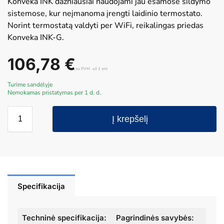
Konveka INK dažniausiai naudojami jau esamose šildymo
sistemose, kur neįmanoma įrengti laidinio termostato.
Norint termostatą valdyti per WiFi, reikalingas priedas
Konveka INK-G.
106,78
€
su PVM
už 1 vnt
Turime sandėlyje
Nemokamas pristatymas per 1 d. d.
Į krepšelį
Specifikacija
Techninė specifikacija:
Pagrindinės savybės: