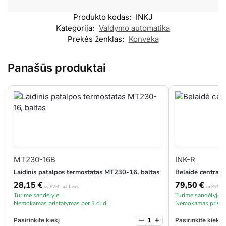
Produkto kodas:
INKJ
Kategorija:
Valdymo automatika
Prekės ženklas:
Konveka
Panašūs produktai
MT230-16B
INK-R
Laidinis patalpos termostatas MT230-16, baltas
Belaidė central
28,15
€
79,50
€
su PVM
už 1 vnt.
su PVM
u
Turime sandėlyje
Turime sandėlyje
Nemokamas pristatymas per 1 d. d.
Nemokamas pristat
−
+
Pasirinkite kiekį
Pasirinkite kiekį