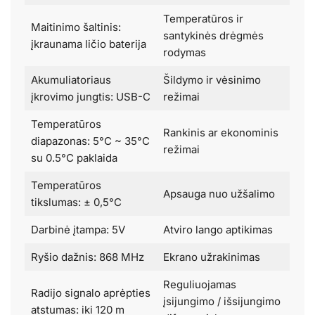
Temperatūros ir
Maitinimo šaltinis:
santykinės drėgmės
įkraunama ličio baterija
rodymas
Akumuliatoriaus
Šildymo ir vėsinimo
įkrovimo jungtis: USB-C
režimai
Temperatūros
Rankinis ar ekonominis
diapazonas: 5°C ~ 35°C
režimai
su 0.5°C paklaida
Temperatūros
Apsauga nuo užšalimo
tikslumas: ± 0,5°C
Darbinė įtampa: 5V
Atviro lango aptikimas
Ryšio dažnis: 868 MHz
Ekrano užrakinimas
Reguliuojamas
Radijo signalo aprėpties
įsijungimo / išsijungimo
atstumas: iki 120 m