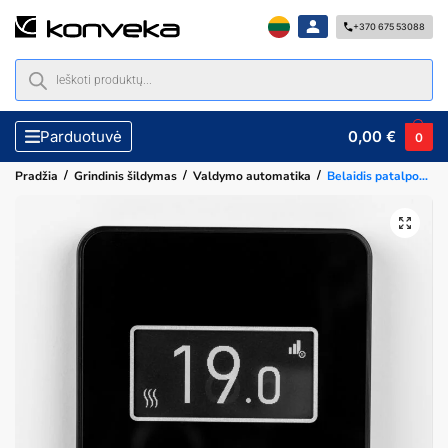
+370 675 53088
0,00
€
Parduotuvė
0
/
/
/
Pradžia
Grindinis šildymas
Valdymo automatika
Belaidis patalpos termostatas Konveka INK, juodas