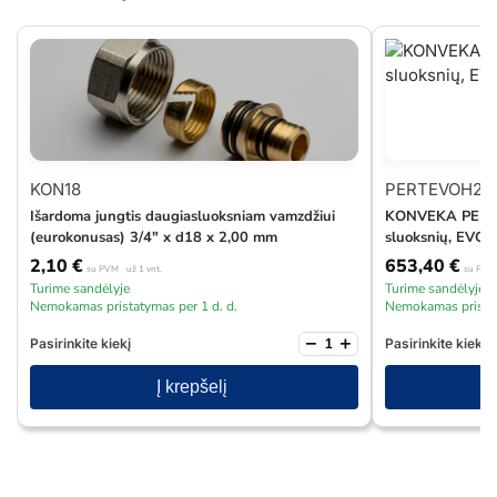
KON18
PERTEVOH20
Išardoma jungtis daugiasluoksniam vamzdžiui
KONVEKA PERT 
(eurokonusas) 3/4″ x d18 x 2,00 mm
sluoksnių, EVOH
2,10
€
653,40
€
su PVM
už 1 vnt.
su PVM
Turime sandėlyje
Turime sandėlyje
Nemokamas pristatymas per 1 d. d.
Nemokamas pristat
−
+
Pasirinkite kiekį
Pasirinkite kiekį
Į krepšelį