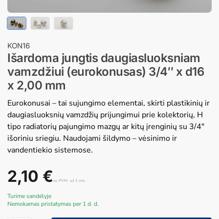
KON16
Išardoma jungtis daugiasluoksniam
vamzdžiui (eurokonusas) 3/4″ x d16
x 2,00 mm
Eurokonusai – tai sujungimo elementai, skirti plastikinių ir
daugiasluoksnių vamzdžių prijungimui prie kolektorių, H
tipo radiatorių pajungimo mazgų ar kitų įrenginių su 3/4″
išoriniu sriegiu. Naudojami šildymo – vėsinimo ir
vandentiekio sistemose.
2,10
€
su PVM
už 1 vnt.
Turime sandėlyje
Nemokamas pristatymas per 1 d. d.