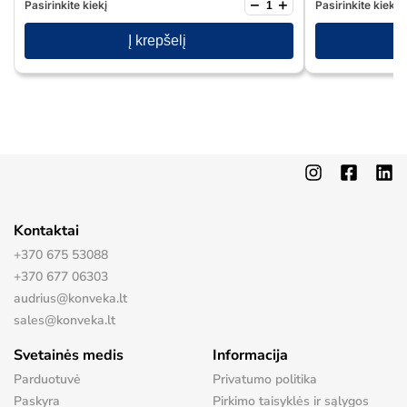
−
+
Pasirinkite kiekį
Pasirinkite kiekį
Į krepšelį
Kontaktai
+370 675 53088
+370 677 06303
audrius@konveka.lt
sales@konveka.lt
Svetainės medis
Informacija
Parduotuvė
Privatumo politika
Paskyra
Pirkimo taisyklės ir sąlygos