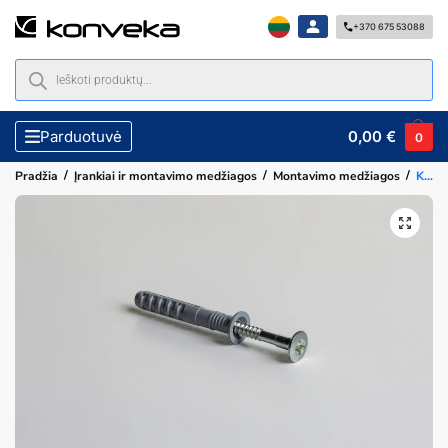
+370 675 53088
0,00
€
Parduotuvė
0
/
/
/
Pradžia
Įrankiai ir montavimo medžiagos
Montavimo medžiagos
Kalamas kaištis KALK 6×40