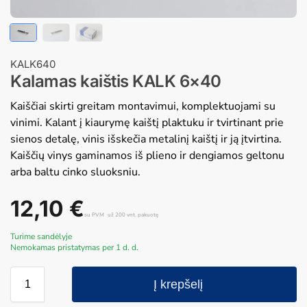
KALK640
Kalamas kaištis KALK 6×40
Kaiščiai skirti greitam montavimui, komplektuojami su
vinimi. Kalant į kiaurymę kaištį plaktuku ir tvirtinant prie
sienos detalę, vinis išskečia metalinį kaištį ir ją įtvirtina.
Kaiščių vinys gaminamos iš plieno ir dengiamos geltonu
arba baltu cinko sluoksniu.
12,10
€
su PVM
už 200 vnt. pakuotę
Turime sandėlyje
Nemokamas pristatymas per 1 d. d.
Į krepšelį