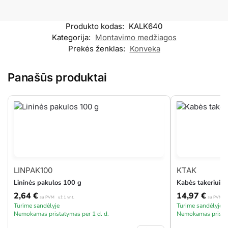
Produkto kodas:
KALK640
Kategorija:
Montavimo medžiagos
Prekės ženklas:
Konveka
Panašūs produktai
LINPAK100
KTAK
Lininės pakulos 100 g
Kabės takeriui 
2,64
€
14,97
€
su PVM
už 1 vnt.
su PVM
u
Turime sandėlyje
Turime sandėlyje
Nemokamas pristatymas per 1 d. d.
Nemokamas pristat