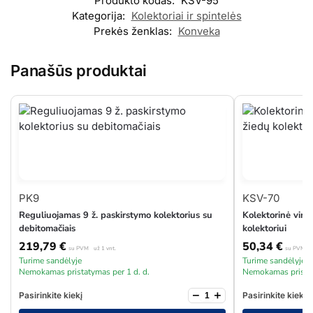
Produkto kodas:
KSV-95
Kategorija:
Kolektoriai ir spintelės
Prekės ženklas:
Konveka
Panašūs produktai
PK9
KSV-70
Reguliuojamas 9 ž. paskirstymo kolektorius su
Kolektorinė virš
debitomačiais
kolektoriui
219,79
€
50,34
€
su PVM
už 1 vnt.
su PVM
u
Turime sandėlyje
Turime sandėlyje
Nemokamas pristatymas per 1 d. d.
Nemokamas pristat
−
+
Pasirinkite kiekį
Pasirinkite kiekį