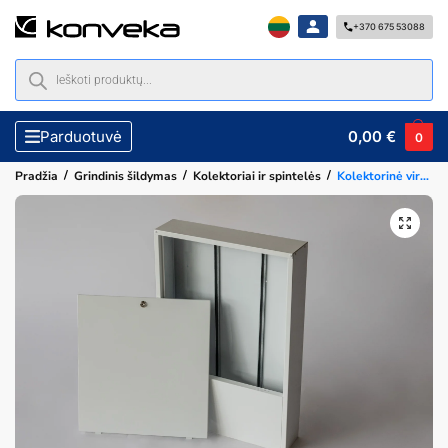
+370 675 53088
0,00
€
Parduotuvė
0
/
/
/
Pradžia
Grindinis šildymas
Kolektoriai ir spintelės
Kolektorinė virštinkinė spintelė 13-14 žiedų kolektoriui