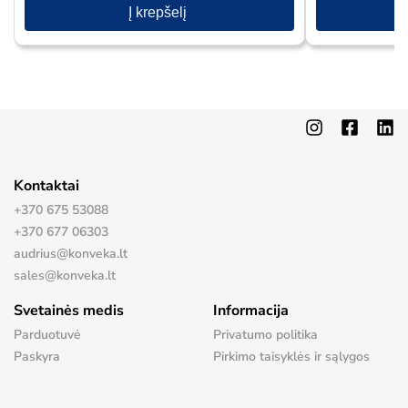
Į krepšelį
Kontaktai
+370 675 53088
+370 677 06303
audrius@konveka.lt
sales@konveka.lt
Svetainės medis
Informacija
Parduotuvė
Privatumo politika
Paskyra
Pirkimo taisyklės ir sąlygos