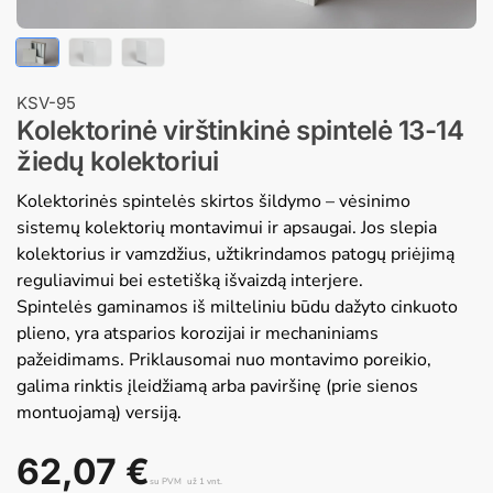
KSV-95
Kolektorinė virštinkinė spintelė 13-14
žiedų kolektoriui
Kolektorinės spintelės skirtos šildymo – vėsinimo
sistemų kolektorių montavimui ir apsaugai. Jos slepia
kolektorius ir vamzdžius, užtikrindamos patogų priėjimą
reguliavimui bei estetišką išvaizdą interjere.
Spintelės gaminamos iš milteliniu būdu dažyto cinkuoto
plieno, yra atsparios korozijai ir mechaniniams
pažeidimams. Priklausomai nuo montavimo poreikio,
galima rinktis įleidžiamą arba paviršinę (prie sienos
montuojamą) versiją.
62,07
€
su PVM
už 1 vnt.