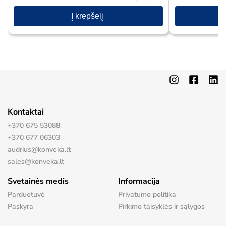
Į krepšelį
Kontaktai
+370 675 53088
+370 677 06303
audrius@konveka.lt
sales@konveka.lt
Svetainės medis
Informacija
Parduotuvė
Privatumo politika
Paskyra
Pirkimo taisyklės ir sąlygos