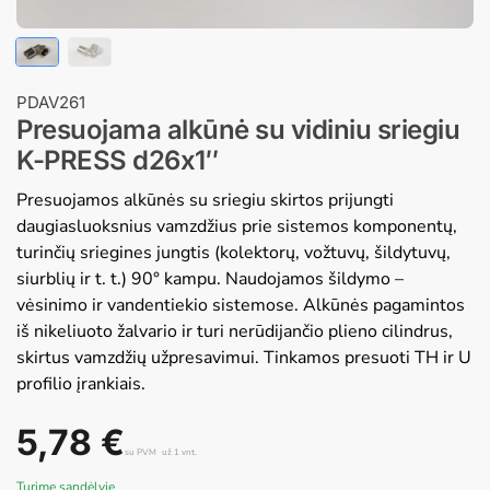
PDAV261
Presuojama alkūnė su vidiniu sriegiu
K-PRESS d26x1″
Presuojamos alkūnės su sriegiu skirtos prijungti
daugiasluoksnius vamzdžius prie sistemos komponentų,
turinčių sriegines jungtis (kolektorų, vožtuvų, šildytuvų,
siurblių ir t. t.) 90° kampu. Naudojamos šildymo –
vėsinimo ir vandentiekio sistemose. Alkūnės pagamintos
iš nikeliuoto žalvario ir turi nerūdijančio plieno cilindrus,
skirtus vamzdžių užpresavimui. Tinkamos presuoti TH ir U
profilio įrankiais.
5,78
€
su PVM
už 1 vnt.
Turime sandėlyje