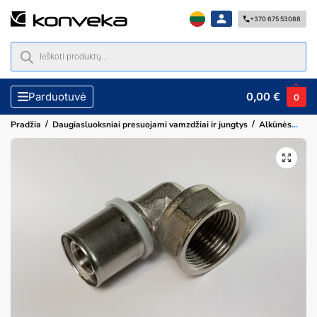
+370 675 53088
0,00
€
Parduotuvė
0
/
/
Pradžia
Daugiasluoksniai presuojami vamzdžiai ir jungtys
Alkūnės
Pre