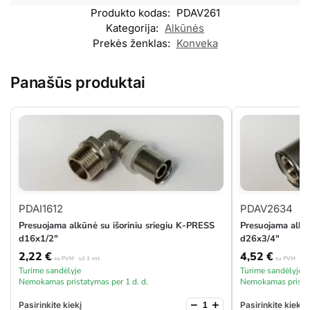
Produkto kodas:
PDAV261
Kategorija:
Alkūnės
Prekės ženklas:
Konveka
Panašūs produktai
PDAI1612
PDAV2634
Presuojama alkūnė su išoriniu sriegiu K-PRESS
Presuojama alkū
d16x1/2″
d26x3/4″
2,22
€
4,52
€
su PVM
už 1 vnt.
su PVM
už 1
Turime sandėlyje
Turime sandėlyje
Nemokamas pristatymas per 1 d. d.
Nemokamas pristat
−
+
Pasirinkite kiekį
Pasirinkite kiekį