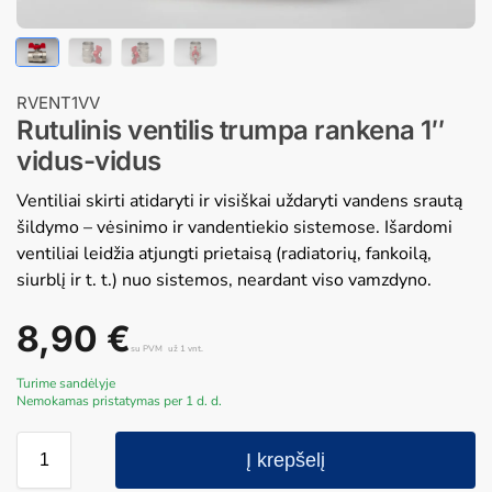
RVENT1VV
Rutulinis ventilis trumpa rankena 1″
vidus-vidus
Ventiliai skirti atidaryti ir visiškai uždaryti vandens srautą
šildymo – vėsinimo ir vandentiekio sistemose. Išardomi
ventiliai leidžia atjungti prietaisą (radiatorių, fankoilą,
siurblį ir t. t.) nuo sistemos, neardant viso vamzdyno.
8,90
€
su PVM
už 1 vnt.
Turime sandėlyje
Nemokamas pristatymas per 1 d. d.
Į krepšelį