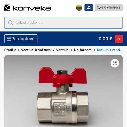
+370 675 53088
0,00
€
Parduotuvė
0
/
/
/
/
Pradžia
Ventiliai ir vožtuvai
Ventiliai
Neišardomi
Rutulinis ventilis trumpa rankena 1″ vidus-vidus