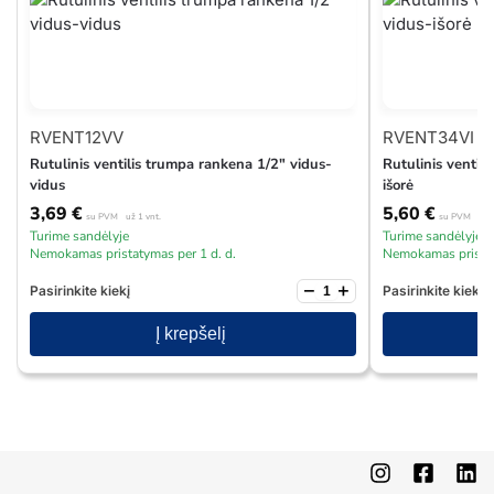
RVENT12VV
RVENT34VI
Rutulinis ventilis trumpa rankena 1/2″ vidus-
Rutulinis ventil
vidus
išorė
3,69
€
5,60
€
su PVM
už 1 vnt.
su PVM
už 1
Turime sandėlyje
Turime sandėlyje
Nemokamas pristatymas per 1 d. d.
Nemokamas pristat
−
+
Pasirinkite kiekį
Pasirinkite kiekį
Į krepšelį