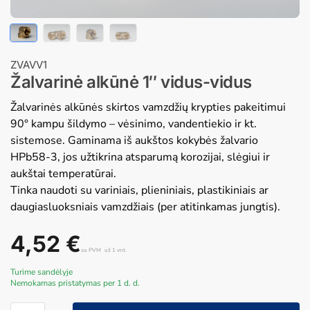
ZVAVV1
Žalvarinė alkūnė 1″ vidus-vidus
Žalvarinės alkūnės skirtos vamzdžių krypties pakeitimui
90° kampu šildymo – vėsinimo, vandentiekio ir kt.
sistemose. Gaminama iš aukštos kokybės žalvario
HPb58-3, jos užtikrina atsparumą korozijai, slėgiui ir
aukštai temperatūrai.
Tinka naudoti su variniais, plieniniais, plastikiniais ar
daugiasluoksniais vamzdžiais (per atitinkamas jungtis).
4,52
€
su PVM
už 1 vnt.
Turime sandėlyje
Nemokamas pristatymas per 1 d. d.