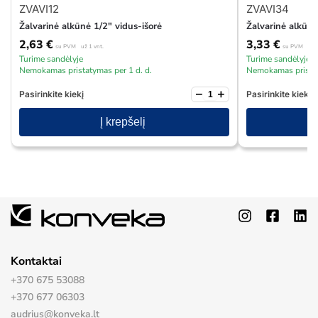
ZVAVI12
ZVAVI34
Žalvarinė alkūnė 1/2″ vidus-išorė
Žalvarinė alkūnė
2,63
€
3,33
€
su PVM
už 1 vnt.
su PVM
už 1
Turime sandėlyje
Turime sandėlyje
Nemokamas pristatymas per 1 d. d.
Nemokamas pristat
−
+
Pasirinkite kiekį
Pasirinkite kiekį
Į krepšelį
Kontaktai
+370 675 53088
+370 677 06303
audrius@konveka.lt