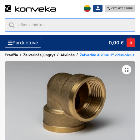
+370 675 53088
0,00
€
Parduotuvė
0
/
/
/
Pradžia
Žalvarinės jungtys
Alkūnės
Žalvarinė alkūnė 1″ vidus-vidus