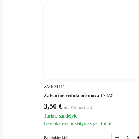
ZVRM112
Žalvarinė redukcinė mova 1×1/2″
3,50
€
su PVM
už 1 vnt.
Turime sandėlyje
Nemokamas pristatymas per 1 d. d.
−
Pasirinkite kiekį