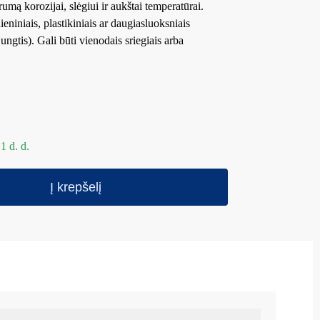
umą korozijai, slėgiui ir aukštai temperatūrai.
ieniniais, plastikiniais ar daugiasluoksniais
ungtis). Gali būti vienodais sriegiais arba
1 d. d.
Į krepšelį