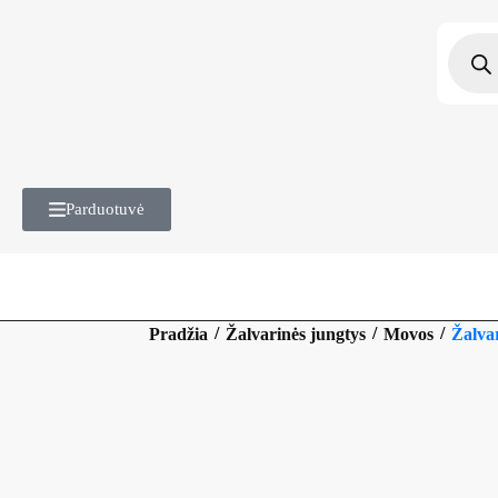
Parduotuvė
/
/
/
Pradžia
Žalvarinės jungtys
Movos
Žalva