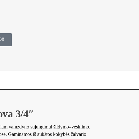
88
ova 3/4″
iesiam vamzdyno sujungimui šildymo–vėsinimo,
emose. Gaminamos iš aukštos kokybės žalvario