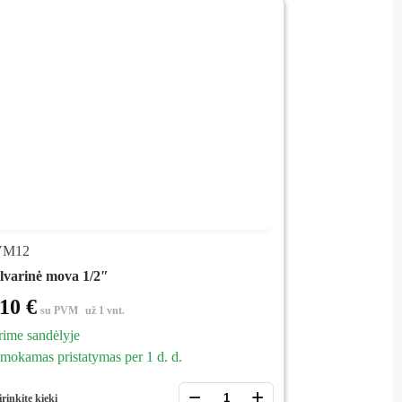
VM12
lvarinė mova 1/2″
,10
€
su PVM
už 1 vnt.
rime sandėlyje
mokamas pristatymas per 1 d. d.
−
+
irinkite kiekį