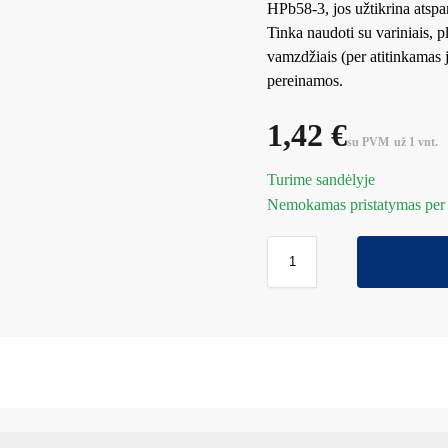
HPb58-3, jos užtikrina atspar
Tinka naudoti su variniais, pl
vamzdžiais (per atitinkamas j
pereinamos.
1,42
€
su PVM
už 1 vnt.
Turime sandėlyje
Nemokamas pristatymas per 