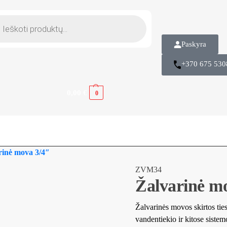
Paskyra
+370 675 530
0,00
€
0
rinė mova 3/4″
ZVM34
Žalvarinė m
Žalvarinės movos skirtos t
vandentiekio ir kitose sist