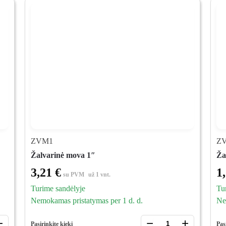
ZVM1
Z
Žalvarinė mova 1″
Ža
3,21
€
1
su PVM
už 1 vnt.
Turime sandėlyje
Tu
Nemokamas pristatymas per 1 d. d.
Ne
+
−
+
Pasirinkite kiekį
Pas