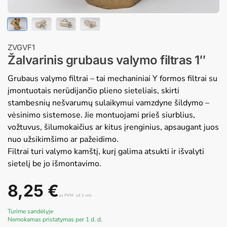
ZVGVF1
Žalvarinis grubaus valymo filtras 1″
Grubaus valymo filtrai – tai mechaniniai Y formos filtrai su
įmontuotais nerūdijančio plieno sieteliais, skirti
stambesnių nešvarumų sulaikymui vamzdyne šildymo –
vėsinimo sistemose. Jie montuojami prieš siurblius,
vožtuvus, šilumokaičius ar kitus įrenginius, apsaugant juos
nuo užsikimšimo ar pažeidimo.
Filtrai turi valymo kamštį, kurį galima atsukti ir išvalyti
sietelį be jo išmontavimo.
8,25
€
su PVM
už 1 vnt.
Turime sandėlyje
Nemokamas pristatymas per 1 d. d.