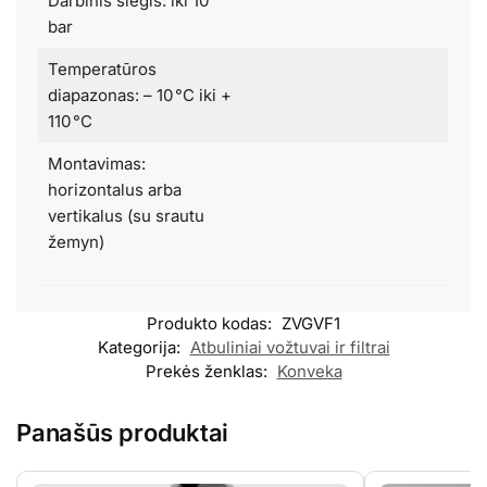
Darbinis slėgis: iki 10
bar
Temperatūros
diapazonas: – 10 °C iki +
110 °C
Montavimas:
horizontalus arba
vertikalus (su srautu
žemyn)
Produkto kodas:
ZVGVF1
Kategorija:
Atbuliniai vožtuvai ir filtrai
Prekės ženklas:
Konveka
Panašūs produktai