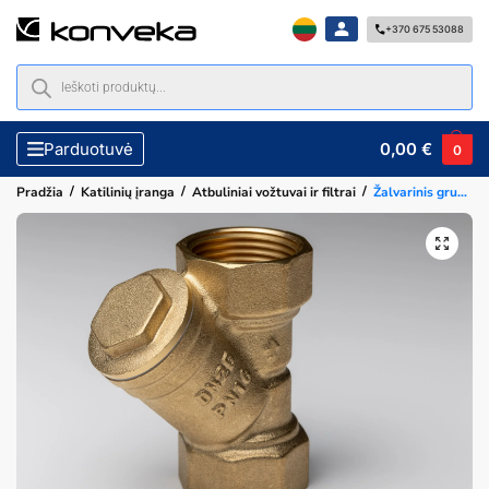
+370 675 53088
0,00
€
Parduotuvė
0
/
/
/
Pradžia
Katilinių įranga
Atbuliniai vožtuvai ir filtrai
Žalvarinis grubaus valymo filtras 1″