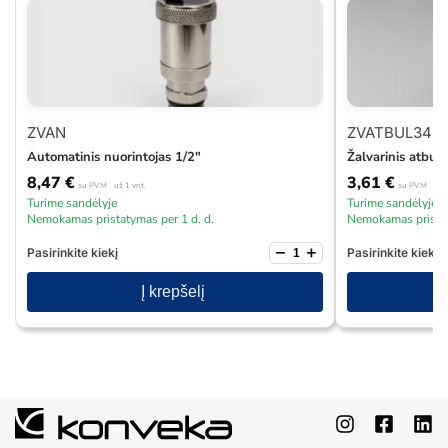
ZVAN
ZVATBUL34
Automatinis nuorintojas 1/2″
Žalvarinis atbuli
8,47
€
3,61
€
su PVM
už 1 vnt.
su PVM
už 1
Turime sandėlyje
Turime sandėlyje
Nemokamas pristatymas per 1 d. d.
Nemokamas pristat
−
+
Pasirinkite kiekį
Pasirinkite kiekį
Į krepšelį