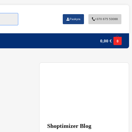
Paskyra
+370 675 53088
0,00
€
0
Shoptimizer Blog