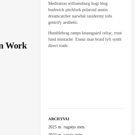
Meditation williamsburg kogi blog
bushwick pitchfork polaroid austin
dreamcatcher narwhal taxidermy tofu
gentrify aesthetic.
Humblebrag ramps knausgaard celiac, trust
fund mustache. Ennui man braid lyft synth
an Work
direct trade.
ARCHYVAI
2025 m. rugsėjo mėn.
2022 m. sausio mėn.