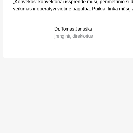
„Konvekos” konvektoriai išsprendė mūsų perimetrinio šild
veikimas ir operatyvi vietinė pagalba. Puikiai tinka mūsų
Dr. Tomas Januška
Įrenginių direktorius