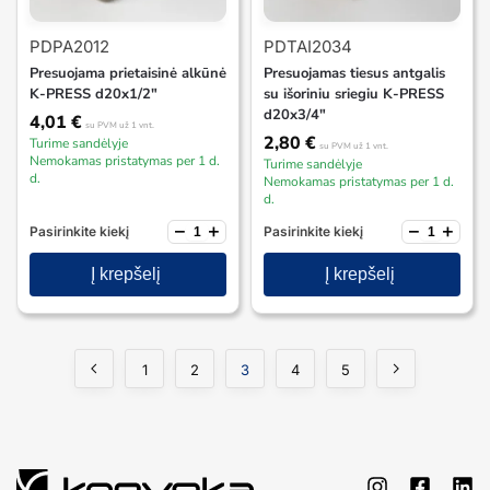
PDPA2012
PDTAI2034
Presuojama prietaisinė alkūnė
Presuojamas tiesus antgalis
K-PRESS d20x1/2″
su išoriniu sriegiu K-PRESS
d20x3/4″
4,01
€
su PVM
už 1 vnt.
2,80
€
Turime sandėlyje
su PVM
už 1 vnt.
Nemokamas pristatymas per 1 d.
Turime sandėlyje
d.
Nemokamas pristatymas per 1 d.
d.
−
+
−
+
Pasirinkite kiekį
Pasirinkite kiekį
Į krepšelį
Į krepšelį
1
2
3
4
5