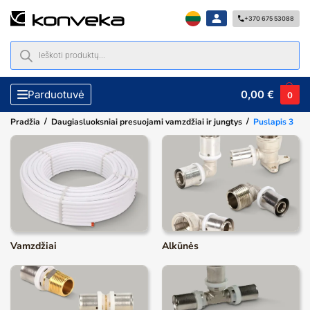
+370 675 53088
0,00
€
Parduotuvė
0
/
/
Pradžia
Daugiasluoksniai presuojami vamzdžiai ir jungtys
Puslapis 3
Vamzdžiai
Alkūnės