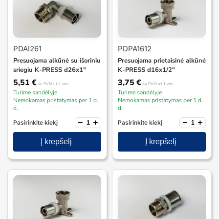
PDAI261
PDPA1612
Presuojama alkūnė su išoriniu
Presuojama prietaisinė alkūnė
sriegiu K-PRESS d26x1″
K-PRESS d16x1/2″
5,51
€
3,75
€
su PVM
už 1 vnt.
su PVM
už 1 vnt.
Turime sandėlyje
Turime sandėlyje
Nemokamas pristatymas per 1 d.
Nemokamas pristatymas per 1 d.
d.
d.
−
+
−
+
Pasirinkite kiekį
Pasirinkite kiekį
Į krepšelį
Į krepšelį