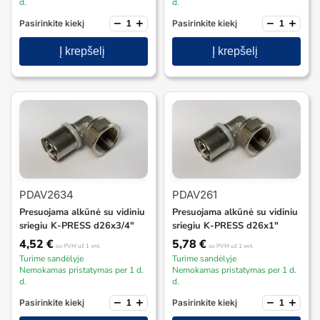
d.
d.
−
+
−
+
Pasirinkite kiekį
Pasirinkite kiekį
Į krepšelį
Į krepšelį
PDAV2634
PDAV261
Presuojama alkūnė su vidiniu
Presuojama alkūnė su vidiniu
sriegiu K-PRESS d26x3/4″
sriegiu K-PRESS d26x1″
4,52
€
5,78
€
su PVM
už 1 vnt.
su PVM
už 1 vnt.
Turime sandėlyje
Turime sandėlyje
Nemokamas pristatymas per 1 d.
Nemokamas pristatymas per 1 d.
d.
d.
−
+
−
+
Pasirinkite kiekį
Pasirinkite kiekį