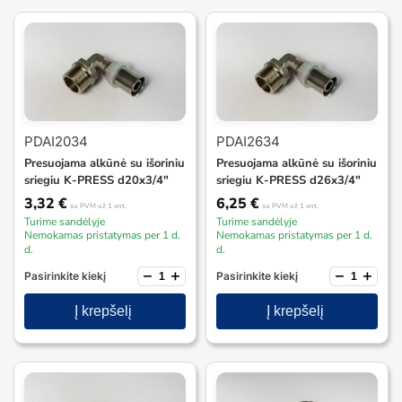
PDAI2034
PDAI2634
Presuojama alkūnė su išoriniu
Presuojama alkūnė su išoriniu
sriegiu K-PRESS d20x3/4″
sriegiu K-PRESS d26x3/4″
3,32
€
6,25
€
su PVM
už 1 vnt.
su PVM
už 1 vnt.
Turime sandėlyje
Turime sandėlyje
Nemokamas pristatymas per 1 d.
Nemokamas pristatymas per 1 d.
d.
d.
−
+
−
+
Pasirinkite kiekį
Pasirinkite kiekį
Į krepšelį
Į krepšelį