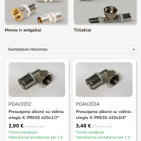
Movos ir antgaliai
Trišakiai
PDAV2012
PDAV2034
Presuojama alkūnė su vidiniu
Presuojama alkūnė su vidiniu
sriegiu K-PRESS d20x1/2″
sriegiu K-PRESS d20x3/4″
2,90
€
3,48
€
su PVM
už 1 vnt.
su PVM
už 1 vnt.
Turime sandėlyje
Turime sandėlyje
Nemokamas pristatymas per 1 d.
Nemokamas pristatymas per 1 d.