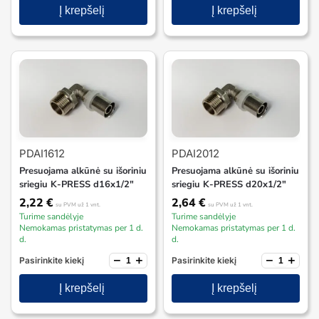
Į krepšelį
Į krepšelį
PDAI1612
PDAI2012
Presuojama alkūnė su išoriniu
Presuojama alkūnė su išoriniu
sriegiu K-PRESS d16x1/2″
sriegiu K-PRESS d20x1/2″
2,22
€
2,64
€
su PVM
už 1 vnt.
su PVM
už 1 vnt.
Turime sandėlyje
Turime sandėlyje
Nemokamas pristatymas per 1 d.
Nemokamas pristatymas per 1 d.
d.
d.
−
+
−
+
Pasirinkite kiekį
Pasirinkite kiekį
Į krepšelį
Į krepšelį