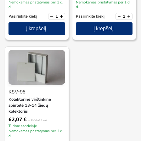
Nemokamas pristatymas per 1 d.
Nemokamas pristatymas per 1 d.
d.
d.
−
+
−
+
Pasirinkite kiekį
Pasirinkite kiekį
Į krepšelį
Į krepšelį
KSV-95
Kolektorinė virštinkinė
spintelė 13-14 žiedų
kolektoriui
62,07
€
su PVM
už 1 vnt.
Turime sandėlyje
Nemokamas pristatymas per 1 d.
d.