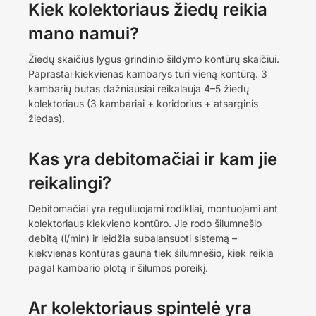
Kiek kolektoriaus žiedų reikia
mano namui?
Žiedų skaičius lygus grindinio šildymo kontūrų skaičiui.
Paprastai kiekvienas kambarys turi vieną kontūrą. 3
kambarių butas dažniausiai reikalauja 4–5 žiedų
kolektoriaus (3 kambariai + koridorius + atsarginis
žiedas).
Kas yra debitomačiai ir kam jie
reikalingi?
Debitomačiai yra reguliuojami rodikliai, montuojami ant
kolektoriaus kiekvieno kontūro. Jie rodo šilumnešio
debitą (l/min) ir leidžia subalansuoti sistemą –
kiekvienas kontūras gauna tiek šilumnešio, kiek reikia
pagal kambario plotą ir šilumos poreikį.
Ar kolektoriaus spintelė yra