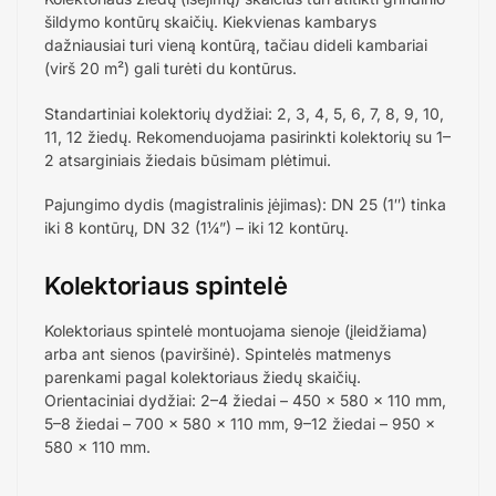
šildymo kontūrų skaičių. Kiekvienas kambarys
dažniausiai turi vieną kontūrą, tačiau dideli kambariai
(virš 20 m²) gali turėti du kontūrus.
Standartiniai kolektorių dydžiai: 2, 3, 4, 5, 6, 7, 8, 9, 10,
11, 12 žiedų. Rekomenduojama pasirinkti kolektorių su 1–
2 atsarginiais žiedais būsimam plėtimui.
Pajungimo dydis (magistralinis įėjimas): DN 25 (1″) tinka
iki 8 kontūrų, DN 32 (1¼”) – iki 12 kontūrų.
Kolektoriaus spintelė
Kolektoriaus spintelė montuojama sienoje (įleidžiama)
arba ant sienos (paviršinė). Spintelės matmenys
parenkami pagal kolektoriaus žiedų skaičių.
Orientaciniai dydžiai: 2–4 žiedai – 450 × 580 × 110 mm,
5–8 žiedai – 700 × 580 × 110 mm, 9–12 žiedai – 950 ×
580 × 110 mm.