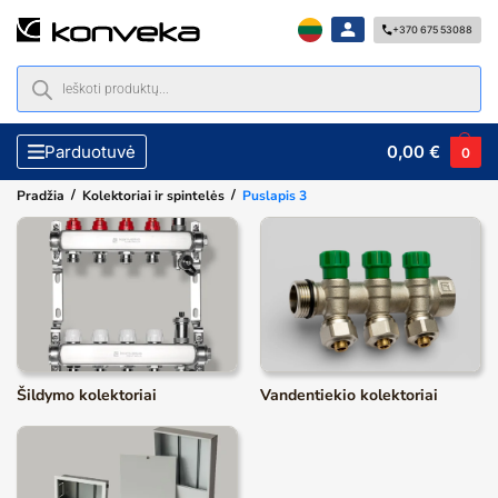
+370 675 53088
0,00
€
Parduotuvė
0
/
/
Pradžia
Kolektoriai ir spintelės
Puslapis 3
Šildymo kolektoriai
Vandentiekio kolektoriai