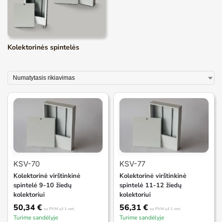
Kolektorinės spintelės
KSV-70
KSV-77
Kolektorinė virštinkinė
Kolektorinė virštinkinė
spintelė 9-10 žiedų
spintelė 11-12 žiedų
kolektoriui
kolektoriui
50,34
€
56,31
€
su PVM
už 1 vnt.
su PVM
už 1 vnt.
Turime sandėlyje
Turime sandėlyje