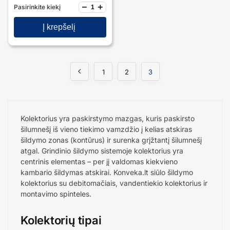
−
+
Pasirinkite kiekį
Į krepšelį
1
2
3
Kolektorius yra paskirstymo mazgas, kuris paskirsto
šilumnešį iš vieno tiekimo vamzdžio į kelias atskiras
šildymo zonas (kontūrus) ir surenka grįžtantį šilumnešį
atgal. Grindinio šildymo sistemoje kolektorius yra
centrinis elementas – per jį valdomas kiekvieno
kambario šildymas atskirai. Konveka.lt siūlo šildymo
kolektorius su debitomačiais, vandentiekio kolektorius ir
montavimo spinteles.
Kolektorių tipai