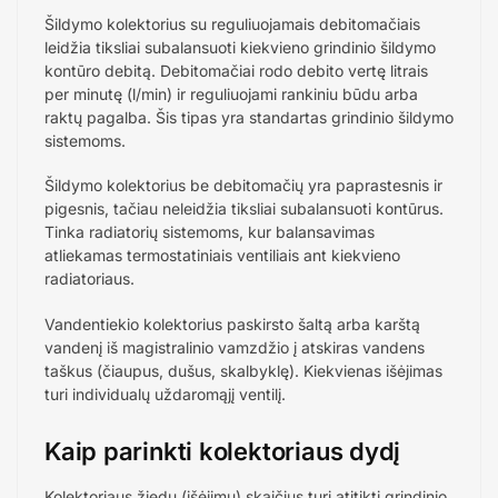
Šildymo kolektorius su reguliuojamais debitomačiais
leidžia tiksliai subalansuoti kiekvieno grindinio šildymo
kontūro debitą. Debitomačiai rodo debito vertę litrais
per minutę (l/min) ir reguliuojami rankiniu būdu arba
raktų pagalba. Šis tipas yra standartas grindinio šildymo
sistemoms.
Šildymo kolektorius be debitomačių yra paprastesnis ir
pigesnis, tačiau neleidžia tiksliai subalansuoti kontūrus.
Tinka radiatorių sistemoms, kur balansavimas
atliekamas termostatiniais ventiliais ant kiekvieno
radiatoriaus.
Vandentiekio kolektorius paskirsto šaltą arba karštą
vandenį iš magistralinio vamzdžio į atskiras vandens
taškus (čiaupus, dušus, skalbyklę). Kiekvienas išėjimas
turi individualų uždaromąjį ventilį.
Kaip parinkti kolektoriaus dydį
Kolektoriaus žiedų (išėjimų) skaičius turi atitikti grindinio