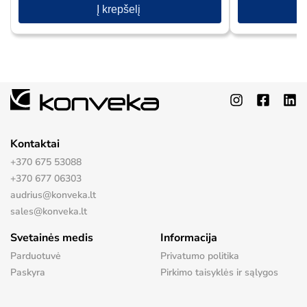
Į krepšelį
Kontaktai
+370 675 53088
+370 677 06303
audrius@konveka.lt
sales@konveka.lt
Svetainės medis
Informacija
Parduotuvė
Privatumo politika
Paskyra
Pirkimo taisyklės ir sąlygos