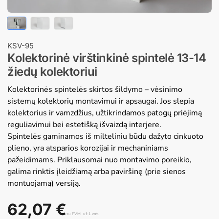
KSV-95
Kolektorinė virštinkinė spintelė 13-14
žiedų kolektoriui
Kolektorinės spintelės skirtos šildymo – vėsinimo
sistemų kolektorių montavimui ir apsaugai. Jos slepia
kolektorius ir vamzdžius, užtikrindamos patogų priėjimą
reguliavimui bei estetišką išvaizdą interjere.
Spintelės gaminamos iš milteliniu būdu dažyto cinkuoto
plieno, yra atsparios korozijai ir mechaniniams
pažeidimams. Priklausomai nuo montavimo poreikio,
galima rinktis įleidžiamą arba paviršinę (prie sienos
montuojamą) versiją.
62,07
€
su PVM
už 1 vnt.