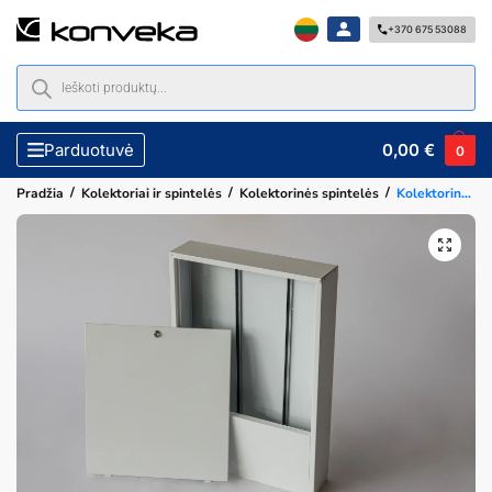
+370 675 53088
0,00
€
Parduotuvė
0
/
/
/
Pradžia
Kolektoriai ir spintelės
Kolektorinės spintelės
Kolektorinė virštinkinė spintelė 13-14 žiedų kolektoriui