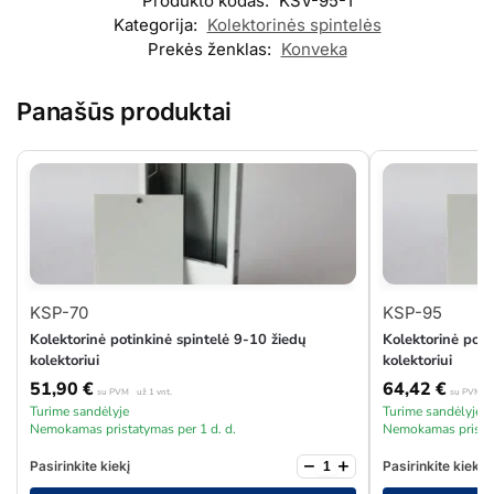
Produkto kodas:
KSV-95-1
Kategorija:
Kolektorinės spintelės
Prekės ženklas:
Konveka
Panašūs produktai
KSP-70
KSP-95
Kolektorinė potinkinė spintelė 9-10 žiedų
Kolektorinė poti
kolektoriui
kolektoriui
51,90
€
64,42
€
su PVM
už 1 vnt.
su PVM
u
Turime sandėlyje
Turime sandėlyje
Nemokamas pristatymas per 1 d. d.
Nemokamas pristat
−
+
Pasirinkite kiekį
Pasirinkite kiekį