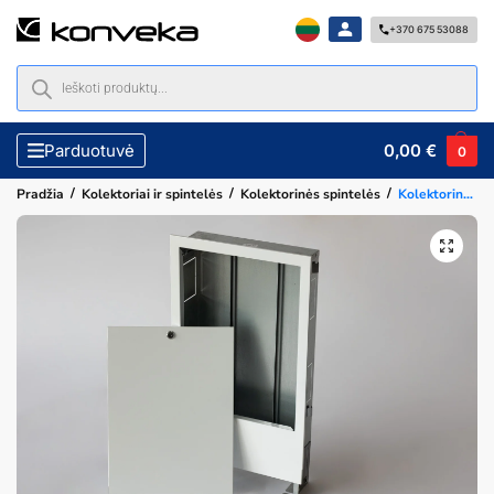
+370 675 53088
0,00
€
Parduotuvė
0
/
/
/
Pradžia
Kolektoriai ir spintelės
Kolektorinės spintelės
Kolektorinė potinkinė spintelė 9-10 žiedų kolektoriui