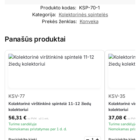
Produkto kodas:
KSP-70-1
Kategorija:
Kolektorinės spintelės
Prekės ženklas:
Konveka
Panašūs produktai
KSV-77
KSV-35
Kolektorinė virštinkinė spintelė 11-12 žiedų
Kolektorinė viršt
kolektoriui
kolektoriui
56,31
€
37,08
€
su PVM
už 1 vnt.
su PVM
u
Turime sandėlyje
Turime sandėlyje
Nemokamas pristatymas per 1 d. d.
Nemokamas pristat
−
+
Pasirinkite kiekį
Pasirinkite kiekį