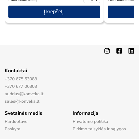
Į krepšelį
Kontaktai
+370 675 53088
+370 677 06303
audrius@konveka.lt
sales@konveka.lt
Svetainės medis
Informacija
Parduotuvė
Privatumo politika
Paskyra
Pirkimo taisyklės ir sąlygos