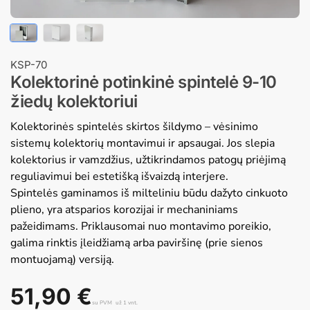
KSP-70
Kolektorinė potinkinė spintelė 9-10
žiedų kolektoriui
Kolektorinės spintelės skirtos šildymo – vėsinimo
sistemų kolektorių montavimui ir apsaugai. Jos slepia
kolektorius ir vamzdžius, užtikrindamos patogų priėjimą
reguliavimui bei estetišką išvaizdą interjere.
Spintelės gaminamos iš milteliniu būdu dažyto cinkuoto
plieno, yra atsparios korozijai ir mechaniniams
pažeidimams. Priklausomai nuo montavimo poreikio,
galima rinktis įleidžiamą arba paviršinę (prie sienos
montuojamą) versiją.
51,90
€
su PVM
už 1 vnt.