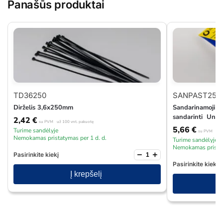
Panašūs produktai
TD36250
SANPAST250
Dirželis 3,6x250mm
Sandarinamoji pa
sandarinti Unip
2,42
€
su PVM
už 100 vnt. pakuotę
5,66
€
Turime sandėlyje
su PVM
už 1
Nemokamas pristatymas per 1 d. d.
Turime sandėlyje
Nemokamas pristat
−
+
Pasirinkite kiekį
Pasirinkite kiekį
Į krepšelį