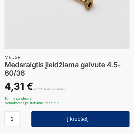
MEDSR
Medsraigtis įleidžiama galvute 4.5-
60/36
4,31
€
su PVM
už 200 vnt. pakuotę
Turime sandėlyje
Nemokamas pristatymas per 1 d. d.
Į krepšelį