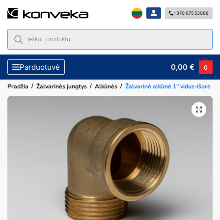
+370 675 53088
0,00
€
Parduotuvė
0
/
/
/
Pradžia
Žalvarinės jungtys
Alkūnės
Žalvarinė alkūnė 1″ vidus-išorė