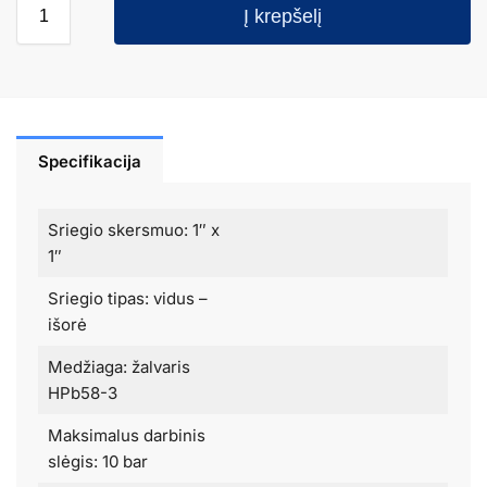
Į krepšelį
Specifikacija
Sriegio skersmuo: 1″ x
1″
Sriegio tipas: vidus –
išorė
Medžiaga: žalvaris
HPb58-3
Maksimalus darbinis
slėgis: 10 bar