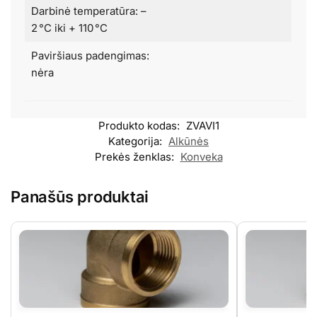
Darbinė temperatūra: –
2 °C iki + 110 °C
Paviršiaus padengimas:
nėra
Produkto kodas:
ZVAVI1
Kategorija:
Alkūnės
Prekės ženklas:
Konveka
Panašūs produktai