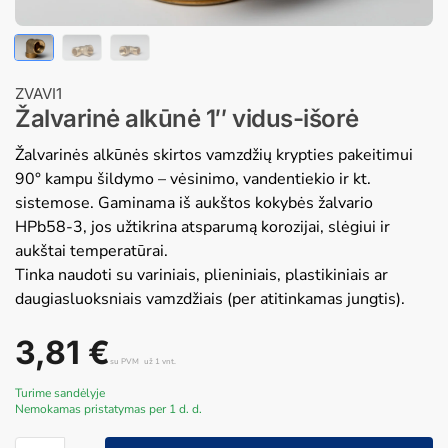
ZVAVI1
Žalvarinė alkūnė 1″ vidus-išorė
Žalvarinės alkūnės skirtos vamzdžių krypties pakeitimui
90° kampu šildymo – vėsinimo, vandentiekio ir kt.
sistemose. Gaminama iš aukštos kokybės žalvario
HPb58-3, jos užtikrina atsparumą korozijai, slėgiui ir
aukštai temperatūrai.
Tinka naudoti su variniais, plieniniais, plastikiniais ar
daugiasluoksniais vamzdžiais (per atitinkamas jungtis).
3,81
€
su PVM
už 1 vnt.
Turime sandėlyje
Nemokamas pristatymas per 1 d. d.