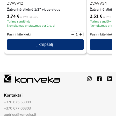
ZVAVV12
ZVAVV34
Žalvarinė alkūnė 1/2″ vidus-vidus
Žalvarinė alkūnė
1,74
€
2,51
€
su PVM
už 1 vnt.
su PVM
už 1
Turime sandėlyje
Turime sandėlyje
Nemokamas pristatymas per 1 d. d.
Nemokamas pristat
−
+
Pasirinkite kiekį
Pasirinkite kiekį
Į krepšelį
Kontaktai
+370 675 53088
+370 677 06303
audrius@konveka.lt